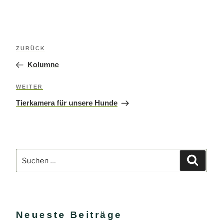
Beitragsnavigation
ZURÜCK
Vorheriger
Beitrag
Kolumne
WEITER
Nächster
Beitrag
Tierkamera für unsere Hunde
Suchen
Suchen
nach:
Neueste Beiträge