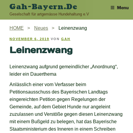
Skip
Gah-Bayern.de
Menu
to
Geselschaft für artgemässe Hundehaltung e.V
content
HOME
Neues
Leinenzwang
VERÖFFENTLICHT
NOVEMBER 6, 2019
VON
GAH
AM
Leinenzwang
Leinenzwang aufgrund gemeindlicher „Anordnung“,
leider ein Dauerthema
Anlässlich einer vom Verfasser beim
Petitionsausschuss des Bayerischen Landtags
eingereichten Petition gegen Regelungen der
Gemeinde, auf dem Gebiet Hunde nur angeleint
zuzulassen und Verstöße gegen diesen Leinenzwang
mit einem Bußgeld zu belegen, hat das Bayerische
Staatsministerium des Inneren in einem Schreiben