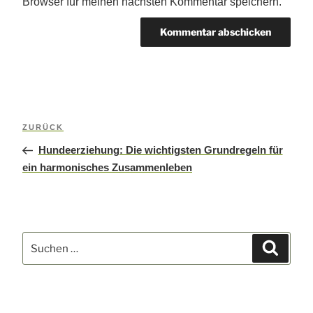
Browser für meinen nächsten Kommentar speichern.
Beitragsnavigation
ZURÜCK
Vorheriger
Beitrag
Hundeerziehung: Die wichtigsten Grundregeln für
ein harmonisches Zusammenleben
Suchen
Suchen
nach: