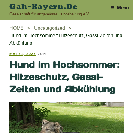
Skip
Gah-Bayern.de
Menu
to
Geselschaft für artgemässe Hundehaltung e.V
content
HOME
Uncategorized
Hund im Hochsommer: Hitzeschutz, Gassi-Zeiten und
Abkühlung
VERÖFFENTLICHT
MAI 31, 2026
VON
AM
Hund im Hochsommer:
Hitzeschutz, Gassi-
Zeiten und Abkühlung